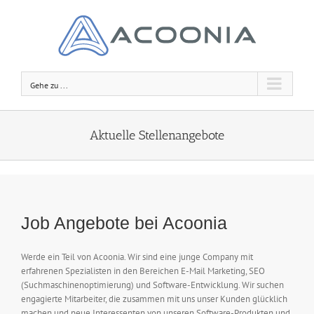
Zum
Inhalt
springen
Gehe zu ...
Aktuelle Stellenangebote
Job Angebote bei Acoonia
Werde ein Teil von Acoonia. Wir sind eine junge Company mit
erfahrenen Spezialisten in den Bereichen E-Mail Marketing, SEO
(Suchmaschinenoptimierung) und Software-Entwicklung. Wir suchen
engagierte Mitarbeiter, die zusammen mit uns unser Kunden glücklich
machen und neue Interessenten von unseren Software-Produkten und