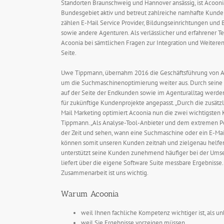
Standorten Braunschweig und Hannover ansässig, ist Acoon
Bundesgebiet aktiv und betreut zahlreiche namhafte Kunde
zählen E-Mail Service Provider, Bildungseinrichtungen u
sowie andere Agenturen. Als verlässlicher und erfahrener T
Acoonia bei sämtlichen Fragen zur Integration und Weiteren
Seite.
Uwe Tippmann, übernahm 2016 die Geschäftsführung von Ac
um die Suchmaschinenoptimierung weiter aus. Durch seine 
auf der Seite der Endkunden sowie im Agenturalltag werden
für zukünftige Kundenprojekte angepasst. „Durch die zusätz
Mail Marketing optimiert Acoonia nun die zwei wichtigsten 
Tippmann. „Als Analyse-Tool-Anbieter und dem extremen Poo
der Zeit und sehen, wann eine Suchmaschine oder ein E-Mai
können somit unseren Kunden zeitnah und zielgenau helfen
unterstützt seine Kunden zunehmend häufiger bei der Umse
liefert über die eigene Software Suite messbare Ergebniss
Zusammenarbeit ist uns wichtig.
Warum Acoonia
weil Ihnen fachliche Kompetenz wichtiger ist, als
weil Sie Ergebnisse vorzeigen müssen