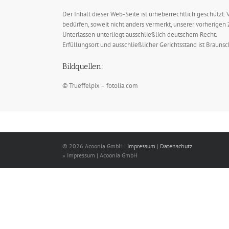
Der Inhalt dieser Web-Seite ist urheberrechtlich geschützt
bedürfen, soweit nicht anders vermerkt, unserer vorherig
Unterlassen unterliegt ausschließlich deutschem Recht.
Erfüllungsort und ausschließlicher Gerichtsstand ist Brauns
Bildquellen:
© Trueffelpix – fotolia.com
© 2026 Acoonia GmbH |
Impressum
|
Datenschutz
» Impressum | Acoonia GmbH