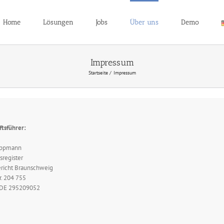
Home
Lösungen
Jobs
Über uns
Demo
Impressum
Startseite
Impressum
ftsführer:
ippmann
sregister
richt Braunschweig
. 204 755
 DE 295209052