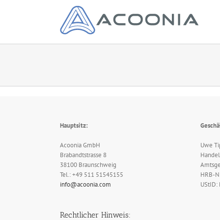
Zum
Inhalt
springen
Hauptsitz:
Geschä
Acoonia GmbH
Uwe T
Brabandtstrasse 8
Handel
38100 Braunschweig
Amtsge
Tel.: +49 511 51545155
HRB-Nr
info@acoonia.com
UStID:
Rechtlicher Hinweis: